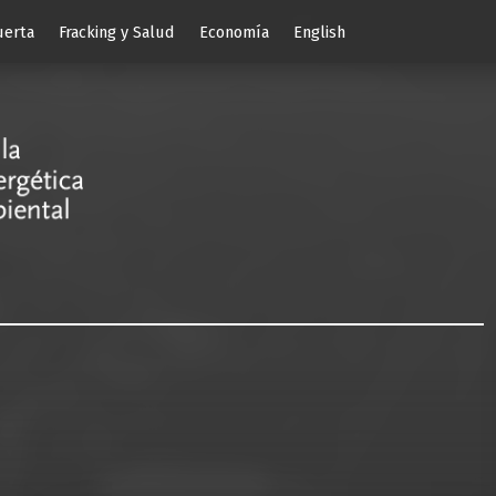
uerta
Fracking y Salud
Economía
English
EJES
Enlace por la Justicia Energética y Socioambiental