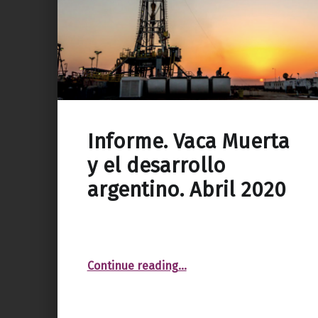
Informe. Vaca Muerta
y el desarrollo
argentino. Abril 2020
“Informe. Vaca Muerta y el desarrollo argentino. Abril 2020”
Continue reading
…