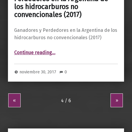
los hidrocarburos no
convencionales (2017)
Ganadores y Perdedores en la Argentina de los
hidrocarburos no convencionales (2017)
Continue reading
“Informe económico. Ganadores y Perdedores en la Argentina de los hidrocarburos no convencionales (2017)”
…
noviembre 30, 2017
0
«
»