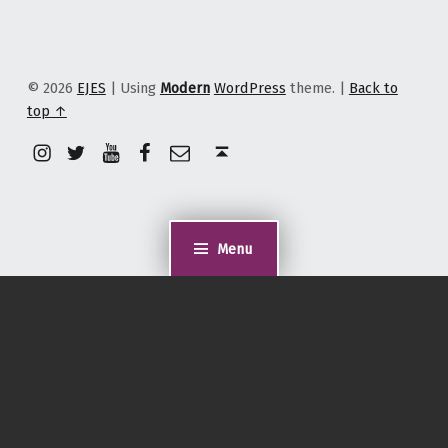
© 2026
EJES
|
Using
Modern
WordPress
theme.
|
Back to
top ↑
Instagram
Twitter
YouTube
Facebook
Correo electrónico
Back to top ↑
Menu