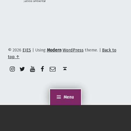
© 2026
EJES
|
Using
Modern
WordPress
theme.
|
Back to
top ↑
Instagram
Twitter
YouTube
Facebook
Correo electrónico
Back to top ↑
Menu